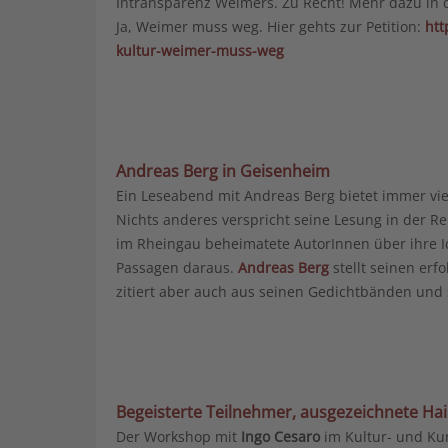
Intransparenz Weimers. Zu Recht! Mehr dazu in
Ja, Weimer muss weg. Hier gehts zur Petition:
htt
kultur-weimer-muss-weg
Andreas Berg in Geisenheim
Ein Leseabend mit Andreas Berg bietet immer viel
Nichts anderes verspricht seine Lesung in der Re
im Rheingau beheimatete AutorInnen über ihre Ide
Passagen daraus.
Andreas Berg
stellt seinen erf
zitiert aber auch aus seinen Gedichtbänden und
Begeisterte Teilnehmer, ausgezeichnete Ha
Der Workshop mit
Ingo Cesaro
im Kultur- und Kun