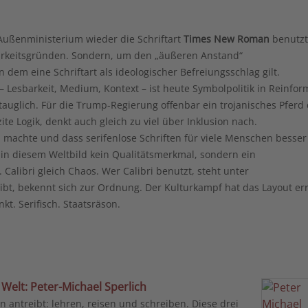
Außenministerium wieder die Schriftart
Times New Roman
benutzt
arkeitsgründen. Sondern, um den „äußeren Anstand“
 dem eine Schriftart als ideologischer Befreiungsschlag gilt.
 Lesbarkeit, Medium, Kontext – ist heute Symbolpolitik in Reinfor
tauglich. Für die Trump-Regierung offenbar ein trojanisches Pferd
ite Logik, denkt auch gleich zu viel über Inklusion nach.
d machte und dass serifenlose Schriften für viele Menschen besser
ist in diesem Weltbild kein Qualitätsmerkmal, sondern ein
Calibri gleich Chaos.
Wer Calibri benutzt, steht unter
bt, bekennt sich zur Ordnung. Der Kulturkampf hat das Layout err
nkt. Serifisch. Staatsräson.
 Welt: Peter-Michael Sperlich
hn antreibt: lehren, reisen und schreiben. Diese drei