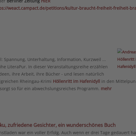
 der
Berliner Zeitung
HIER
ps://weact.campact.de/petitions/kultur-braucht-freiheit-freiheit-br
: Spannung, Unterhaltung, Information, Kurzweil ...
ihe LiteraPur. In dieser Veranstaltungsreihe erzählen
en, ihre Arbeit, ihre Bücher - und lesen natürlich
olgreichen Rheingau-Krimi
Höllenritt im Hafenidyll
in den Mittelpun
 sorgt so für ein abwechslungsreiches Programm.
mehr
iku, zufriedene Gesichter, ein wunderschönes Buch
stladen war ein voller Erfolg. Auch wenn er drei Tage gedauert ha