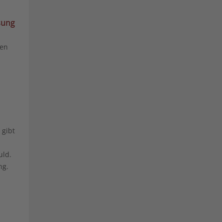
den
 gibt
uld.
ng.