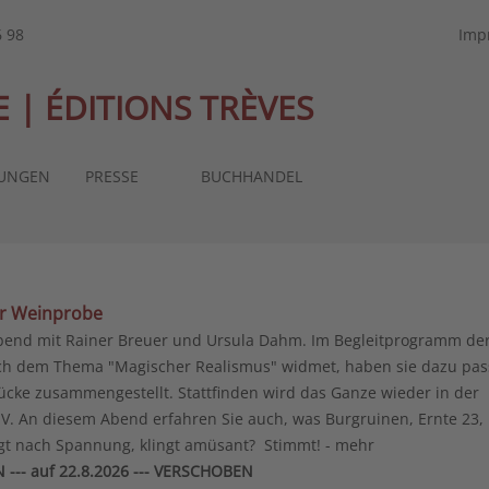
6 98
Imp
 | ÉDITIONS TRÈVES
TUNGEN
PRESSE
BUCHHANDEL
er Weinprobe
abend mit Rainer Breuer und Ursula Dahm. Im Begleitprogramm de
sich dem Thema "Magischer Realismus" widmet, haben sie dazu pa
ücke zusammengestellt. Stattfinden wird das Ganze wieder in der
V. An diesem Abend erfahren Sie auch, was Burgruinen, Ernte 23,
ngt nach Spannung, klingt amüsant? Stimmt! - mehr
EN
--- auf 22.8.2026 --- VERSCHOBEN