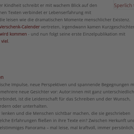
er Kindheit schreibt er mit wachem Blick auf den
inen Texten verbindet er Lebenserfahrung mit
f die leisen wie die dramatischen Momente menschlicher Existenz.
Verschenk-Calender
vertreten, irgendwann kamen Kurzgeschichte
f wird kommen
- und nun folgt seine erste Einzelpublikation mit
viel
.
en
frische Impulse, neue Perspektiven und spannende Begegnungen m
mehrere neue Gesichter vor: Autor:innen mit ganz unterschiedlic
bindet, ist die Leidenschaft für das Schreiben und der Wunsch,
rdern oder unterhalten.
r lenken und die Menschen sichtbar machen, die sie geschrieben
lche Erfahrungen fließen in ihre Texte ein? Zwischen Herkunft un
ielstimmiges Panorama – mal leise, mal kraftvoll, immer persönlich