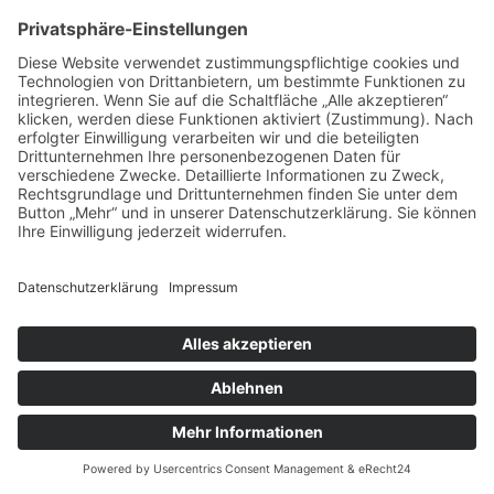
-30 90 10 oder 30 06 98.
Leben und Lieben. Sterben und Erben
Epische Familienchronik: Vom
preußischen Landadel bis zum
texanischen Ölbaron – 2 Kontinente, 2
Jahrhunderte voller Liebe, Macht. –
#Intrigen. #Familiengeschichte
#Zeitgeschichte #HistorischeSaga #Roman #authentisch
mehr