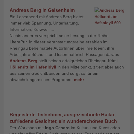
Andreas Berg in Geisenheim
Ein Leseabend mit Andreas Berg bietet
immer viel: Spannung, Unterhaltung,
Information, Kurzweil ...
Nichts anderes verspricht seine Lesung in der Reihe
LiteraPur. In dieser Veranstaltungsreihe erzählen im
Rheingau beheimatete AutorInnen über ihre Ideen, ihre
Arbeit, ihre Bücher - und lesen natürlich Passagen daraus.
Andreas Berg
stellt seinen erfolgreichen Rheingau-Krimi
Höllenritt im Hafenidyll
in den Mittelpunkt, zitiert aber auch
aus seinen Gedichtbänden und sorgt so für ein
abwechslungsreiches Programm.
mehr
Begeisterte Teilnehmer, ausgezeichnete Haiku,
zufriedene Gesichter, ein wunderschönes Buch
Der Workshop mit
Ingo Cesaro
im Kultur- und Kunstladen
war ein voller Erfolg. Auch wenn er drei Tage gedauert hat.