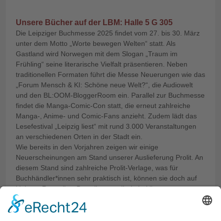
Unsere Bücher auf der LBM: Halle 5 G 305
Die Leipziger Buchmesse 2025 findet vom 27. bis 30. März
unter dem Motto „Worte bewegen Welten“ statt. Als
Gastland wird Norwegen mit dem Slogan „Traum im
Frühling“ seine literarische Vielfalt präsentieren. Neben
traditionellen Formaten führt die Messe Neuerungen wie das
„Forum Mensch & KI: Schöne neue Welt?“, die Audiowelt
und den BL:OOM-BloggerRoom ein. Parallel zur Buchmesse
findet die Manga-Comic-Con statt, die erneut zahlreiche
Manga-, Anime- und Comic-Fans anzieht. Zudem lädt das
Lesefestival „Leipzig liest“ mit rund 3.000 Veranstaltungen
an verschiedenen Orten in der Stadt ein.
Wie bereits in den Vorjahren zeigen wir einige
Neuerscheinungen am Stand unserer Auslieferung Prolit. An
diesem Stand sind zahlreiche Prolit-Verlage, was für
Buchhändler*innen sehr praktisch ist, können sie doch auf
kleinem Raum ihre Bestellungen direkt bei ihren
Buchhandelsbetreuer*innen erledigen. - Halle 5 G305.
Unser Schwerpunkt dort liegt auf folgenden Büchern. Gerne
können Sie uns auch telefonisch im Verlag erreichen: 0651