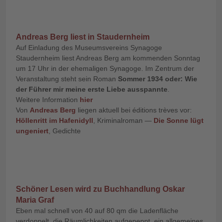
Andreas Berg liest in Staudernheim
Auf Einladung des Museumsvereins Synagoge
Staudernheim liest Andreas Berg am kommenden Sonntag
um 17 Uhr in der ehemaligen Synagoge. Im Zentrum der
Veranstaltung steht sein Roman
Sommer 1934 oder: Wie
der Führer mir meine erste Liebe ausspannte
.
Weitere Information
hier
Von
Andreas Berg
liegen aktuell bei éditions trèves vor:
Höllenritt im Hafenidyll
, Kriminalroman —
Die Sonne lügt
ungeniert
, Gedichte
Schöner Lesen wird zu Buchhandlung Oskar
Maria Graf
Eben mal schnell von 40 auf 80 qm die Ladenfläche
verdoppelt, die Räumlichkeiten aufgepeppt, ein allgemeines