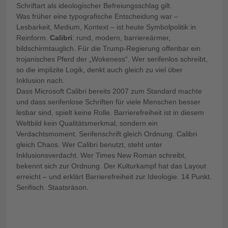
Schriftart als ideologischer Befreiungsschlag gilt.
Was früher eine typografische Entscheidung war –
Lesbarkeit, Medium, Kontext – ist heute Symbolpolitik in
Reinform.
Calibri
: rund, modern, barriereärmer,
bildschirmtauglich. Für die Trump-Regierung offenbar ein
trojanisches Pferd der „Wokeness“. Wer serifenlos schreibt,
so die implizite Logik, denkt auch gleich zu viel über
Inklusion nach.
Dass Microsoft Calibri bereits 2007 zum Standard machte
und dass serifenlose Schriften für viele Menschen besser
lesbar sind, spielt keine Rolle. Barrierefreiheit ist in diesem
Weltbild kein Qualitätsmerkmal, sondern ein
Verdachtsmoment. Serifenschrift gleich Ordnung. Calibri
gleich Chaos.
Wer Calibri benutzt, steht unter
Inklusionsverdacht. Wer Times New Roman schreibt,
bekennt sich zur Ordnung. Der Kulturkampf hat das Layout
erreicht – und erklärt Barrierefreiheit zur Ideologie. 14 Punkt.
Serifisch. Staatsräson.